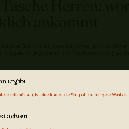
 Tasche Herren: wor
rklich ankommt
 kompaktes Setup für Stadt, Reise oder Fahrrad, das nah am Körper
Alltag wirklich taugt oder nur in der Produktbeschreibung gut klin
nn ergibt
eile mit müssen, ist eine kompakte Sling oft die ruhigere Wahl al
rst achten