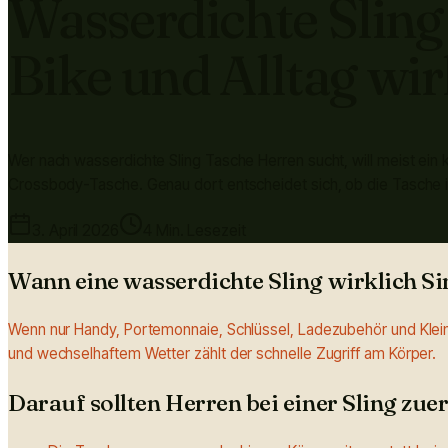
Wasserdichte Sling
Bike und Alltag wi
Wer nach wasserdichte Sling Tasche Herren sucht, will meist ein
Crossbody-Tasche. Genau dort entscheidet sich, ob die Tasche im 
3. April 2026
4 Min. Lesezeit
Wann eine wasserdichte Sling wirklich Si
Wenn nur Handy, Portemonnaie, Schlüssel, Ladezubehör und Kleint
und wechselhaftem Wetter zählt der schnelle Zugriff am Körper.
Darauf sollten Herren bei einer Sling zue