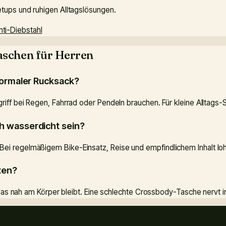
tups und ruhigen Alltagslösungen.
nti-Diebstahl
aschen für Herren
 normaler Rucksack?
ff bei Regen, Fahrrad oder Pendeln brauchen. Für kleine Alltags-Set
ch wasserdicht sein?
i regelmäßigem Bike-Einsatz, Reise und empfindlichem Inhalt lohn
ten?
 das nah am Körper bleibt. Eine schlechte Crossbody-Tasche nervt im