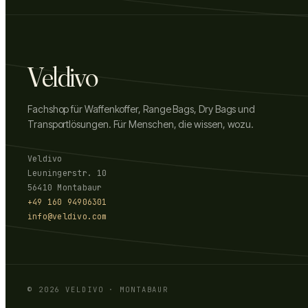
Veldivo
Fachshop für Waffenkoffer, Range Bags, Dry Bags und
Transportlösungen. Für Menschen, die wissen, wozu.
Veldivo
Leuningerstr. 10
56410 Montabaur
+49 160 94906301
info@veldivo.com
©
2026
VELDIVO · MONTABAUR