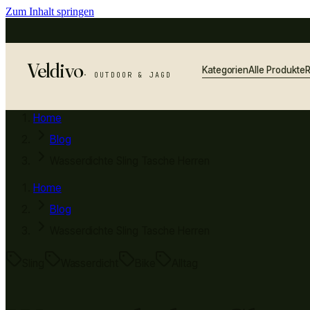
Zum Inhalt springen
Veldivo
Kategorien
Alle Produkte
R
· OUTDOOR & JAGD
Home
Blog
Wasserdichte Sling Tasche Herren
Home
Blog
Wasserdichte Sling Tasche Herren
Sling
Wasserdicht
Bike
Alltag