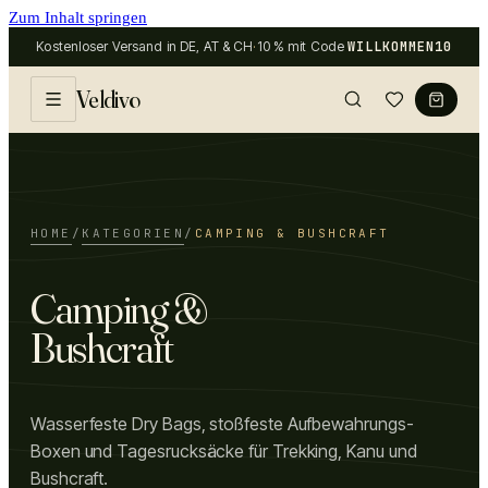
Zum Inhalt springen
Kostenloser Versand in DE, AT & CH
·
10 % mit Code
WILLKOMMEN10
Veldivo
HOME
/
KATEGORIEN
/
CAMPING & BUSHCRAFT
Camping &
Bushcraft
Wasserfeste Dry Bags, stoßfeste Aufbewahrungs-
Boxen und Tagesrucksäcke für Trekking, Kanu und
Bushcraft.