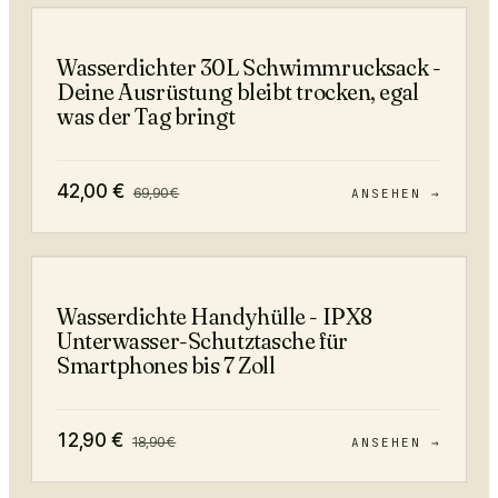
−
40
%
Wasserdichter 30L Schwimmrucksack -
Deine Ausrüstung bleibt trocken, egal
was der Tag bringt
42,00
€
69,90
€
ANSEHEN →
−
32
%
Wasserdichte Handyhülle - IPX8
Unterwasser-Schutztasche für
Smartphones bis 7 Zoll
12,90
€
18,90
€
ANSEHEN →