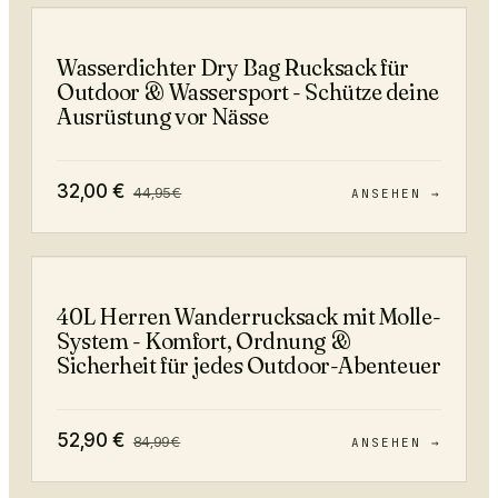
−
29
%
Wasserdichter Dry Bag Rucksack für
Outdoor & Wassersport - Schütze deine
Ausrüstung vor Nässe
32,00
€
44,95
€
ANSEHEN →
−
38
%
40L Herren Wanderrucksack mit Molle-
System - Komfort, Ordnung &
Sicherheit für jedes Outdoor-Abenteuer
52,90
€
84,99
€
ANSEHEN →