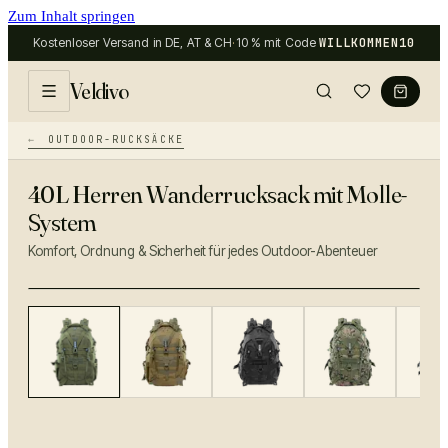
Zum Inhalt springen
Kostenloser Versand in DE, AT & CH
·
10 % mit Code
WILLKOMMEN10
Veldivo
OUTDOOR-RUCKSÄCKE
40L Herren Wanderrucksack mit Molle-
System
Komfort, Ordnung & Sicherheit für jedes Outdoor-Abenteuer
−
38
%