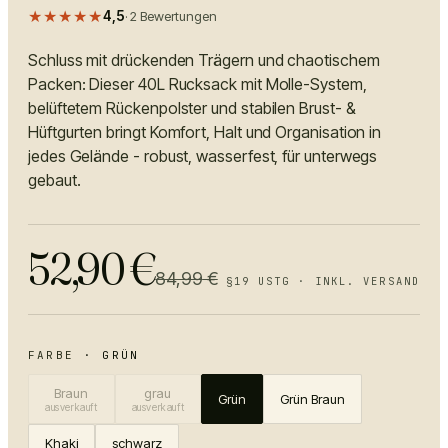
★★★★★
4,5
·
2
Bewertungen
Schluss mit drückenden Trägern und chaotischem
Packen: Dieser 40L Rucksack mit Molle-System,
belüftetem Rückenpolster und stabilen Brust- &
Hüftgurten bringt Komfort, Halt und Organisation in
jedes Gelände - robust, wasserfest, für unterwegs
gebaut.
52,90
€
84,99
€
§19 USTG · INKL. VERSAND
FARBE
·
GRÜN
Braun
grau
Grün
Grün Braun
ausverkauft
ausverkauft
Khaki
schwarz