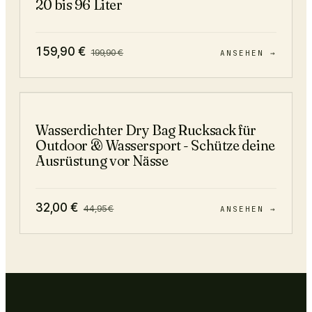
20 bis 96 Liter
159,90
€
199,90
€
ANSEHEN →
−
29
%
Wasserdichter Dry Bag Rucksack für
Outdoor & Wassersport - Schütze deine
Ausrüstung vor Nässe
32,00
€
44,95
€
ANSEHEN →