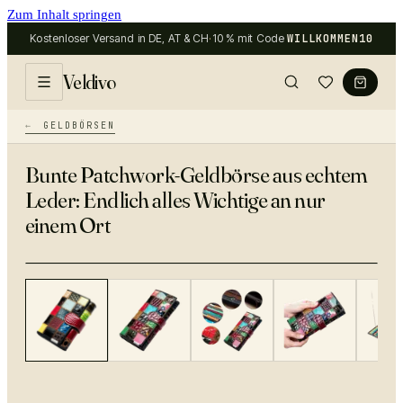
Zum Inhalt springen
Kostenloser Versand in DE, AT & CH
·
10 % mit Code
WILLKOMMEN10
Veldivo
GELDBÖRSEN
Bunte Patchwork-Geldbörse aus echtem
Leder: Endlich alles Wichtige an nur
einem Ort
−
27
%