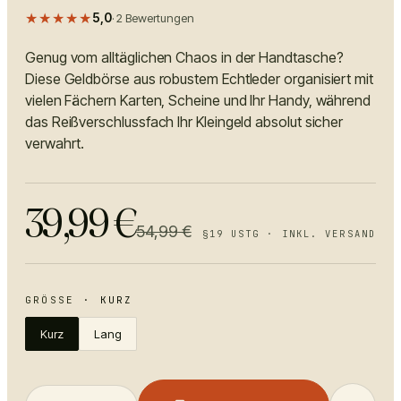
★★★★★
5,0
·
2
Bewertungen
Genug vom alltäglichen Chaos in der Handtasche?
Diese Geldbörse aus robustem Echtleder organisiert mit
vielen Fächern Karten, Scheine und Ihr Handy, während
das Reißverschlussfach Ihr Kleingeld absolut sicher
verwahrt.
39,99
€
54,99
€
§19 USTG · INKL. VERSAND
GRÖSSE
·
KURZ
Kurz
Lang