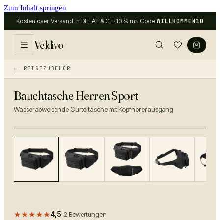
Zum Inhalt springen
Kostenloser Versand in DE, AT & CH
·
10 % mit Code
WILLKOMMEN10
Veldivo
REISEZUBEHÖR
Bauchtasche Herren Sport
Wasserabweisende Gürteltasche mit Kopfhörerausgang
−
40
%
★★★★★
4,5
·
2
Bewertungen