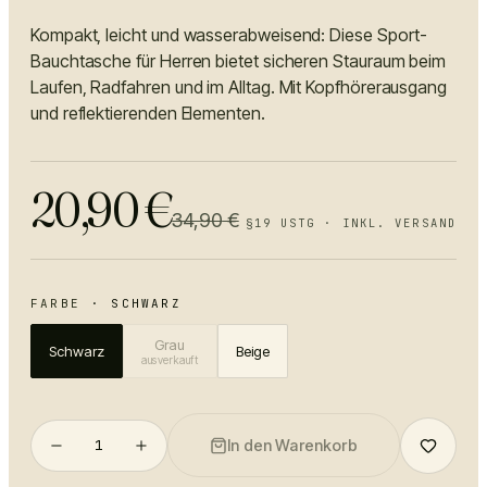
Kompakt, leicht und wasserabweisend: Diese Sport-
Bauchtasche für Herren bietet sicheren Stauraum beim
Laufen, Radfahren und im Alltag. Mit Kopfhörerausgang
und reflektierenden Elementen.
20,90
€
34,90
€
§19 USTG · INKL. VERSAND
FARBE
·
SCHWARZ
Grau
Schwarz
Beige
ausverkauft
1
In den Warenkorb