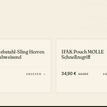
iebstahl-Sling Herren
IFAK Pouch MOLLE
abweisend
Schnellzugriff
34,90
€
44,90
€
ANSEHEN →
A