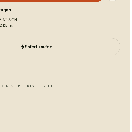
ktagen
E, AT & CH
 & Klarna
Sofort kaufen
ONEN & PRODUKTSICHERHEIT