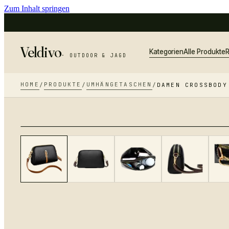
Zum Inhalt springen
Veldivo
Kategorien
Alle Produkte
R
· OUTDOOR & JAGD
HOME
PRODUKTE
UMHÄNGETASCHEN
/
/
/
DAMEN CROSSBODY