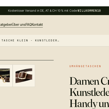
Kostenloser Versand in DE, AT & CH
·
10 % mit Code
WILLKOMMEN10
atgeber
Über uns
FAQ
Kontakt
 TASCHE KLEIN - KUNSTLEDER…
UMHÄNGETASCHEN
−
29
%
Damen Cro
Kunstled
Handy un