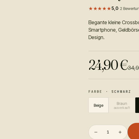
★★★★★
5,0
·
2
Bewertu
Elegante kleine Crossb
Smartphone, Geldbörse, 
Design.
24,90
€
34,
FARBE
·
SCHWARZ
Braun
Beige
ausverkauft
1