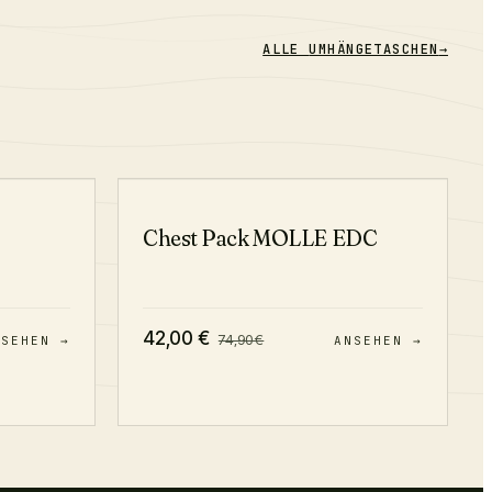
ALLE
UMHÄNGETASCHEN
→
−
22
%
−
44
%
Chest Pack MOLLE EDC
42,00
€
74,90
€
NSEHEN →
ANSEHEN →