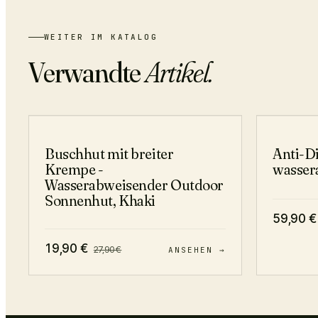
WEITER IM KATALOG
Verwandte
Artikel.
−
29
%
Buschhut mit breiter
Anti-D
Krempe -
wasser
Wasserabweisender Outdoor
Sonnenhut, Khaki
59,90
€
19,90
€
27,90
€
ANSEHEN →