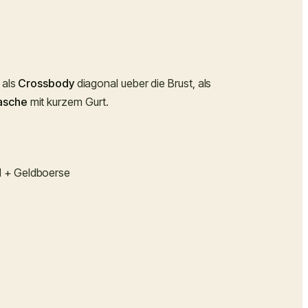
 als
Crossbody
diagonal ueber die Brust, als
asche
mit kurzem Gurt.
l + Geldboerse
n