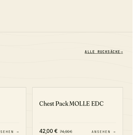
ALLE
RUCKSÄCKE
→
−
22
%
−
44
%
Chest Pack MOLLE EDC
42,00
€
74,90
€
NSEHEN →
ANSEHEN →