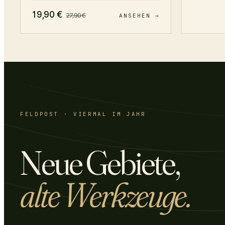
19,90
€
27,90
€
ANSEHEN →
FELDPOST · VIERMAL IM JAHR
Neue Gebiete,
alte Werkzeuge.