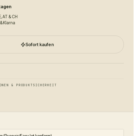
ktagen
E, AT & CH
 & Klarna
Sofort kaufen
ONEN & PRODUKTSICHERHEIT
cm (Ryanair/EasyJet konform)