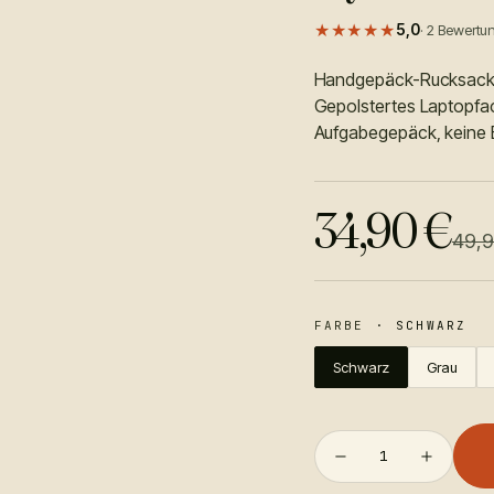
★★★★★
5,0
·
2
Bewertu
Handgepäck-Rucksack e
Gepolstertes Laptopfa
Aufgabegepäck, keine 
34,90
€
49,
FARBE
·
SCHWARZ
Schwarz
Grau
1