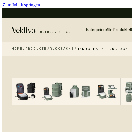
Zum Inhalt springen
Veldivo
Kategorien
Alle Produkte
R
· OUTDOOR & JAGD
HOME
PRODUKTE
RUCKSÄCKE
/
/
/
HANDGEPÄCK-RUCKSACK 