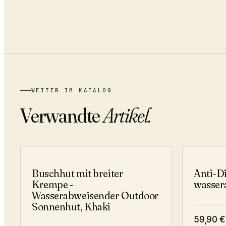
WEITER IM KATALOG
Verwandte
Artikel.
−
29
%
Buschhut mit breiter
Anti-D
Krempe -
wasser
Wasserabweisender Outdoor
Sonnenhut, Khaki
59,90
€