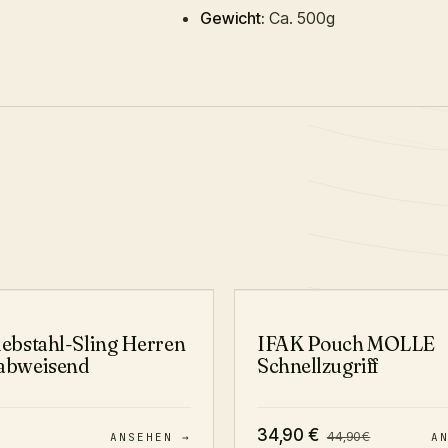
Gewicht:
Ca. 500g
iebstahl-Sling Herren
IFAK Pouch MOLLE
abweisend
Schnellzugriff
34,90
€
44,90
€
ANSEHEN →
A