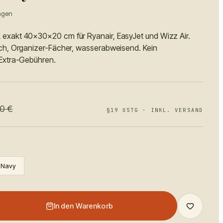
ngen
xakt 40×30×20 cm für Ryanair, EasyJet und Wizz Air.
ch, Organizer-Fächer, wasserabweisend. Kein
Extra-Gebühren.
90
€
§19 USTG · INKL. VERSAND
Navy
In den Warenkorb