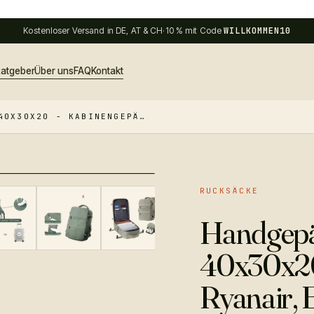
Kostenloser Versand in DE, AT & CH
·
10 % mit Code
WILLKOMMEN10
atgeber
Über uns
FAQ
Kontakt
40X30X20 - KABINENGEPÄ…
RUCKSÄCKE
−
30
%
Handgepä
40x30x20
Ryanair, 