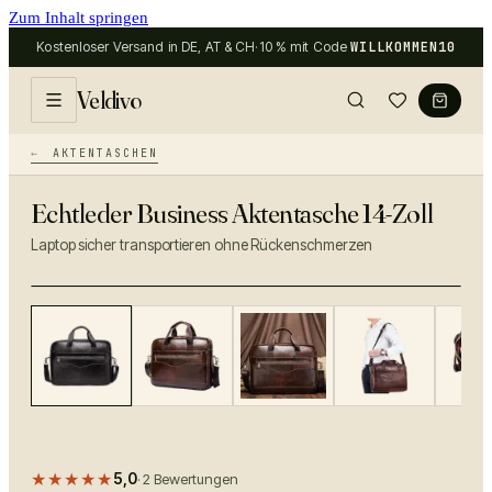
Zum Inhalt springen
Kostenloser Versand in DE, AT & CH
·
10 % mit Code
WILLKOMMEN10
Veldivo
AKTENTASCHEN
Echtleder Business Aktentasche 14-Zoll
Laptop sicher transportieren ohne Rückenschmerzen
−
38
%
★★★★★
5,0
·
2
Bewertungen