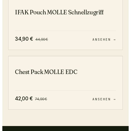
−
22
%
IFAK Pouch MOLLE Schnellzugriff
34,90
€
44,90
€
ANSEHEN →
−
44
%
Chest Pack MOLLE EDC
42,00
€
74,90
€
ANSEHEN →