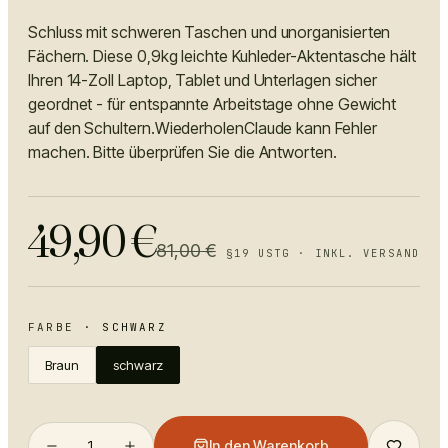
Schluss mit schweren Taschen und unorganisierten
Fächern. Diese 0,9kg leichte Kuhleder-Aktentasche hält
Ihren 14-Zoll Laptop, Tablet und Unterlagen sicher
geordnet - für entspannte Arbeitstage ohne Gewicht
auf den Schultern.WiederholenClaude kann Fehler
machen. Bitte überprüfen Sie die Antworten.
49,90
€
81,00
€
§19 USTG · INKL. VERSAND
FARBE
·
SCHWARZ
Braun
schwarz
1
In den Warenkorb