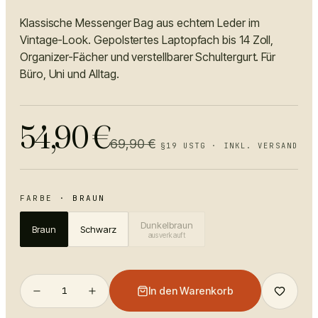
Klassische Messenger Bag aus echtem Leder im
Vintage-Look. Gepolstertes Laptopfach bis 14 Zoll,
Organizer-Fächer und verstellbarer Schultergurt. Für
Büro, Uni und Alltag.
54,90
€
69,90
€
§19 USTG · INKL. VERSAND
FARBE
·
BRAUN
Dunkelbraun
Braun
Schwarz
ausverkauft
1
In den Warenkorb