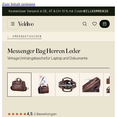
Zum Inhalt springen
Kostenloser Versand in DE, AT & CH
·
10 % mit Code
WILLKOMMEN10
Veldivo
UMHÄNGETASCHEN
Messenger Bag Herren Leder
Vintage Umhängetasche für Laptop und Dokumente
−
21
%
★★★★★
4,5
·
2
Bewertungen