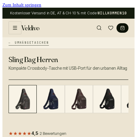
Zum Inhalt springen
Kostenloser Versand in DE, AT & CH
·
10 % mit Code
WILLKOMMEN10
Veldivo
UMHÄNGETASCHEN
Sling Bag Herren
Kompakte Crossbody-Tasche mit USB-Port für den urbanen Alltag
−
30
%
★★★★★
4,5
·
2
Bewertungen