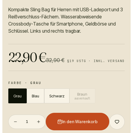
Kompakte Sling Bag für Herren mit USB-Ladeport und 3
Reißverschluss-Fächern. Wasserabweisende
Crossbody-Tasche für Smartphone, Geldbörse und
Schlüssel. Links und rechts tragbar.
22,90
€
32,90
€
§19 USTG · INKL. VERSAND
FARBE
·
GRAU
Braun
Grau
Blau
Schwarz
ausverkauft
1
In den Warenkorb