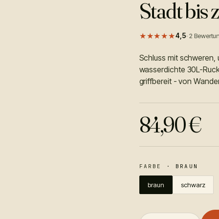
Stadt bis 
★★★★★
4,5
·
2
Bewertu
Schluss mit schweren, 
wasserdichte 30L-Rucks
griffbereit - von Wande
84,90
€
FARBE
·
BRAUN
braun
schwarz