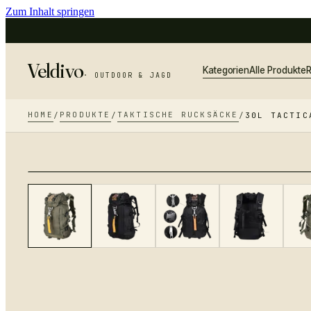
Zum Inhalt springen
Veldivo
Kategorien
Alle Produkte
R
· OUTDOOR & JAGD
HOME
PRODUKTE
TAKTISCHE RUCKSÄCKE
/
/
/
30L TACTIC