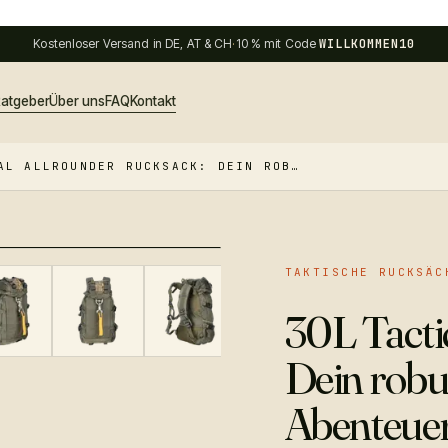
Kostenloser Versand in DE, AT & CH
·
10 % mit Code
WILLKOMMEN10
atgeber
Über uns
FAQ
Kontakt
AL ALLROUNDER RUCKSACK: DEIN ROB…
TAKTISCHE RUCKSÄC
30L Tacti
Dein robus
Abenteuer