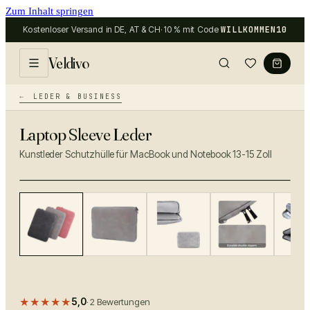
Zum Inhalt springen
Kostenloser Versand in DE, AT & CH
·
10 % mit Code
WILLKOMMEN10
Veldivo
LEDER & BUSINESS
Laptop Sleeve Leder
Kunstleder Schutzhülle für MacBook und Notebook 13-15 Zoll
−
33
%
★★★★★
5,0
·
2
Bewertungen