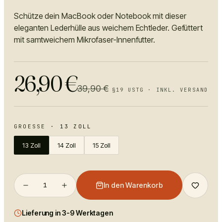
Schütze dein MacBook oder Notebook mit dieser
eleganten Lederhülle aus weichem Echtleder. Gefüttert
mit samtweichem Mikrofaser-Innenfutter.
26,90
€
39,90
€
§19 USTG · INKL. VERSAND
GROESSE
·
13 ZOLL
13 Zoll
14 Zoll
15 Zoll
1
In den Warenkorb
Lieferung in 3-9 Werktagen