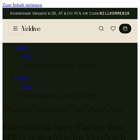
Zum Inhalt springen
Kostenloser Versand in DE, AT & CH
·
10 % mit Code
WILLKOMMEN10
Veldivo
Home
Blog
Diebstahlsichere Tasche Test 2026
Home
Blog
Diebstahlsichere Tasche Test 2026
Test 2026
Anti-Diebstahl
RFID
Reise
Stadt
Diebstahlsichere Tasche Test
2026: 5 Modelle im Vergleich