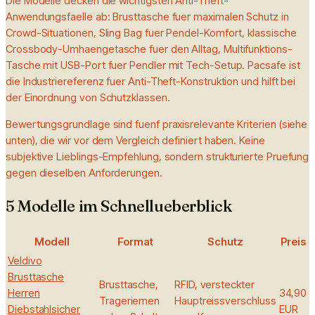
Die Modelle decken die wichtigsten Anti-Theft-
Anwendungsfaelle ab: Brusttasche fuer maximalen Schutz in
Crowd-Situationen, Sling Bag fuer Pendel-Komfort, klassische
Crossbody-Umhaengetasche fuer den Alltag, Multifunktions-
Tasche mit USB-Port fuer Pendler mit Tech-Setup. Pacsafe ist
die Industriereferenz fuer Anti-Theft-Konstruktion und hilft bei
der Einordnung von Schutzklassen.
Bewertungsgrundlage sind fuenf praxisrelevante Kriterien (siehe
unten), die wir vor dem Vergleich definiert haben. Keine
subjektive Lieblings-Empfehlung, sondern strukturierte Pruefung
gegen dieselben Anforderungen.
5 Modelle im Schnellueberblick
Modell
Format
Schutz
Preis
Veldivo
Brusttasche
Brusttasche,
RFID, versteckter
Herren
34,90
Trageriemen
Hauptreissverschluss
Diebstahlsicher
EUR