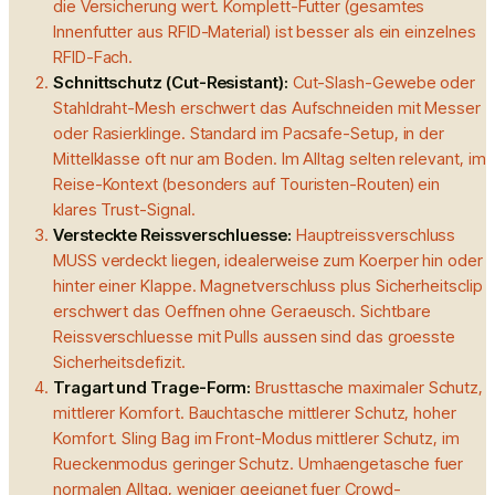
die Versicherung wert. Komplett-Futter (gesamtes
Innenfutter aus RFID-Material) ist besser als ein einzelnes
RFID-Fach.
Schnittschutz (Cut-Resistant)
:
Cut-Slash-Gewebe oder
Stahldraht-Mesh erschwert das Aufschneiden mit Messer
oder Rasierklinge. Standard im Pacsafe-Setup, in der
Mittelklasse oft nur am Boden. Im Alltag selten relevant, im
Reise-Kontext (besonders auf Touristen-Routen) ein
klares Trust-Signal.
Versteckte Reissverschluesse
:
Hauptreissverschluss
MUSS verdeckt liegen, idealerweise zum Koerper hin oder
hinter einer Klappe. Magnetverschluss plus Sicherheitsclip
erschwert das Oeffnen ohne Geraeusch. Sichtbare
Reissverschluesse mit Pulls aussen sind das groesste
Sicherheitsdefizit.
Tragart und Trage-Form
:
Brusttasche maximaler Schutz,
mittlerer Komfort. Bauchtasche mittlerer Schutz, hoher
Komfort. Sling Bag im Front-Modus mittlerer Schutz, im
Rueckenmodus geringer Schutz. Umhaengetasche fuer
normalen Alltag, weniger geeignet fuer Crowd-