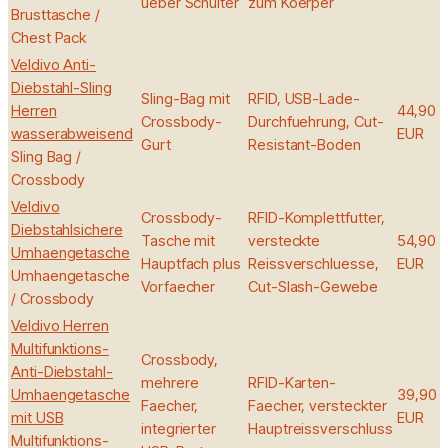
ueber Schulter
zum Koerper
Brusttasche /
Chest Pack
Veldivo Anti-
Diebstahl-Sling
Sling-Bag mit
RFID, USB-Lade-
Herren
44,90
Crossbody-
Durchfuehrung, Cut-
wasserabweisend
EUR
Gurt
Resistant-Boden
Sling Bag /
Crossbody
Veldivo
Crossbody-
RFID-Komplettfutter,
Diebstahlsichere
Tasche mit
versteckte
54,90
Umhaengetasche
Hauptfach plus
Reissverschluesse,
EUR
Umhaengetasche
Vorfaecher
Cut-Slash-Gewebe
/ Crossbody
Veldivo Herren
Multifunktions-
Crossbody,
Anti-Diebstahl-
mehrere
RFID-Karten-
Umhaengetasche
39,90
Faecher,
Faecher, versteckter
mit USB
EUR
integrierter
Hauptreissverschluss
Multifunktions-